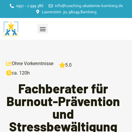
0951 - 2 999 386
info@coaching-akademie-bamberg.de
springen
Laurenzistr. 30, 96049 Bamberg
Ohne Vorkenntnisse
5.0
ca. 120h
Fachberater für
Burnout-Prävention
und
Stressbewältigung